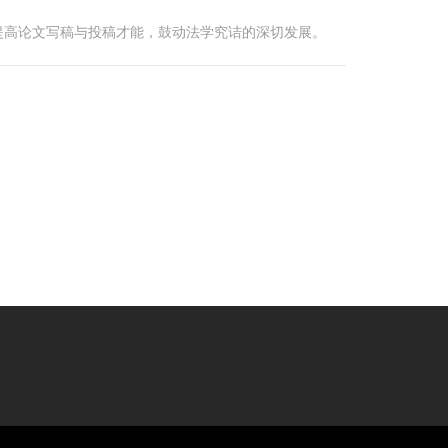
提高论文写稿与投稿才能，鼓动法学究诘的深切发展。