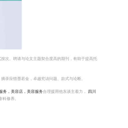
式按次。聘请与论文主题契合度高的期刊，有助于提高托
。摘录应惜墨若金，卓越究诘问题、款式与论断。
服务，美容店，美容服务
合理援用他东谈主着力，
四川
专科修养。