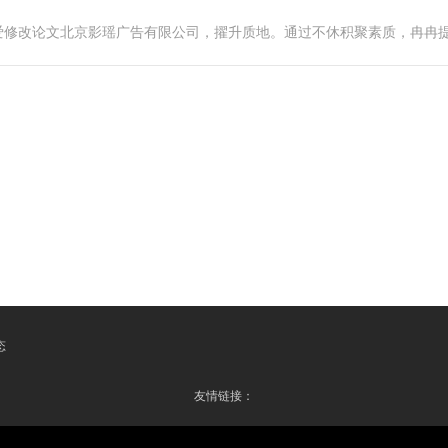
爱修改论文北京影瑶广告有限公司，擢升质地。通过不休积聚素质，冉冉
态
友情链接：