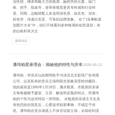
业性情，继承简略大方的格调，融初学的元素，如门
框、把手、线条等，使举座视觉更具专科感和行业特
质。同期，边幅搭配上多选用深色系，如玄色、深灰、
棕色等，传递出安妥、可靠的品牌形象。 在“门业柬帖谋
划图片大全”中，咱们不错看到多种格调的创意谋划：有
的以检朴风为主
新闻动态
潘玮柏星座理会：揭秘他的特性与庆幸
2026-05-21
潘玮柏，华语乐坛的闻明歌手与演员北京影瑶广告有限
公司，以其私有的音乐立场和阳光形象深受粉丝瞩目。
他的诞辰是1980年1月28日，属水瓶座。水瓶座的东谈
主每每被赋予寥寂、立异、解放和反叛的特点，而潘玮
柏的个性与这些特征一辞同轨。 水瓶座的东谈主天生具
有热烈的自我意志，心爱追求崭新事物，不镇定于传
统。潘玮柏在音乐谈路上不休尝试新立场，从嘻哈到流