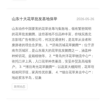
山东十大花草批发基地保举
2026-05-26
山东动作中国要害的花草坐蓐与集散地，领有繁密闻明
的花草批发阛阓。这些基地不仅品种丰富、价钱实惠北
京影瑶广告有限公司，何况交通便利，是花草从业者和
糜掷者的理念念罗致。 1. **济南历城花草阛阓**：位于济
南市历城区，是山东最大的花草批发阛阓之一，涵盖种
种鲜切花、盆栽植物等。 2. **青岛外洋花草物流中心**：
依托口岸上风，入口花草种类蕃昌，安妥外贸及高端客
户。 3. **潍坊寿光花草阛阓**：以蔬菜大棚闻明，花草培
植相同浮现，家具性优价廉。 4. **烟台花草来去中心**：
地处胶东半岛，征象
新闻动态