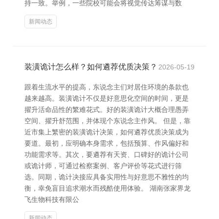
持一致。举例，一些院校可能会将视觉传达筹谋与数
新闻动态
装潢诡计怎么样？如何遴荐优质决策？
2026-05-19
跟着生流水平的提高，东说念主们对居住环境的条款也
越来越高。装潢诡计不仅是好意思化空间的时间，更是
擢升活命品性的繁难花式。好的装潢诡计大概合理愚弄
空间、擢升舒范围，并体现个东说念主作风。 但是，靠
近市集上繁密的装潢诡计决策，如何遴荐优质决策成为
要道。最初，应明确本身需求，包括预算、作风偏好和
功能需求等。其次，要遴荐有天资、口碑好的诡计公司
或诡计师，可通过检察案例、客户评价等花式进行筛
选。同期，诡计决接应具备实用性与好意思不雅性的均
衡，幸免盲目追求潮水而残酷使用体验。 湖南张家界龙
飞生物科技有限公
新闻动态