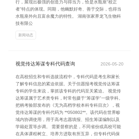
行，展现出极强的创造力与得当力，恰是水瓶座“校正
者”特点的体现。同期，他幽默好奇、善于交际，也得当
水瓶座外向且富余魔力的特性。 湖南张家界龙飞生物科
技有限公
新闻动态
视觉传达筹谋专科代码查询
2026-05-20
在高校招生和专科选拔流程中，专科代码是考生和家长
了解专科信息的紧迫依据。关于但愿报考视觉传达筹谋
专科的学生来说，掌抓该专科的代码至关紧迫。 视觉传
达筹谋属于艺术类专科，时常包摄于“筹谋学”一级学科。
把柄考验部发布的《无为高档学校本科专科目次》，视
觉传达筹谋的专科代码为 **050802**。该代码在世界畛
域内协调使用，用于高考志愿填报、招生筹谋编制以及
学籍处置等步调。 需要督察的是，不同省份或高校可能
在具体课程树立、培养方进取有所互异，但专科代码保