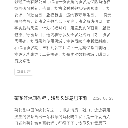
影瑶广告有限公司，缔结一份设施的协议是保险两边权
益的热切时刻。告白计划协议时时包括技俩实践、计划
要求、付款面目、版权包摄、违约职守等条目。 一份无
缺的告白计划协议应包含以下实践：协议两边信息、管
事实践与尺度、计划托福时间、用度及支付面目、版权
包摄、守密条目、违约职守以及争议处治面目等。协议
需明确计划后果的使用领域，幸免后续产生版权纠纷。
在缔结协议期，应驻扎以下几点：一是确保条目明晰，
幸免迷糊表述；二是明确计划修改次数和领域，瞩目无
穷次修改
新闻动态
菊花简笔画教程，浅显又好意思不雅
2026-05-23
菊花是中国传统花草之一，标志清廉、毅力。念念要用
浅显的线条画出一朵和顺的菊花吗？底下是一个妥当入
门者的菊花简笔画教程，行径了了，浅显又好意思不