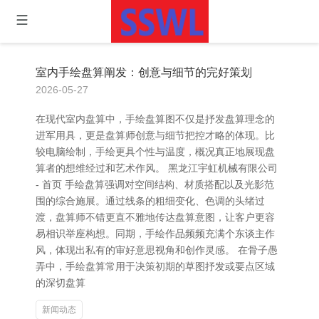
室内手绘盘算阐发：创意与细节的完好策划
2026-05-27
在现代室内盘算中，手绘盘算图不仅是抒发盘算理念的
进军用具，更是盘算师创意与细节把控才略的体现。比
较电脑绘制，手绘更具个性与温度，概况真正地展现盘
算者的想维经过和艺术作风。 黑龙江宇虹机械有限公司
- 首页 手绘盘算强调对空间结构、材质搭配以及光影范
围的综合施展。通过线条的粗细变化、色调的头绪过
渡，盘算师不错更直不雅地传达盘算意图，让客户更容
易相识举座构想。同期，手绘作品频频充满个东谈主作
风，体现出私有的审好意思视角和创作灵感。 在骨子愚
弄中，手绘盘算常用于决策初期的草图抒发或要点区域
的深切盘算
新闻动态