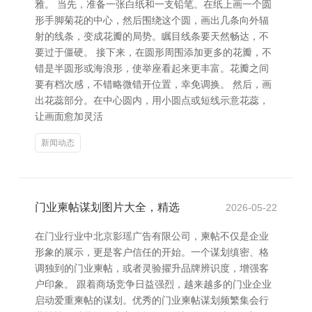
雅。 当先，准备一张白纸和一支铅笔。在纸上画一个圆
形手脚菊花的中心，然后围绕这个圆，画出几条向外辐
射的线条，变成花瓣的局势。瞩目线条要天然畅达，不
要过于僵硬。 接下来，在圆形周围添加更多的花瓣，不
错是半圆形或海浪形，使举座看起来更丰富。花瓣之间
要有档次感，不错略微错开位置，幸免调换。 然后，画
出花蕊部分。在中心圆内，用小圆点或短线示意花蕊，
让画面愈加灵活
新闻动态
门业柬帖谋划图片大全，精选
2026-05-22
在门业行业中北京影瑶广告有限公司，柬帖不仅是企业
形象的展示，更是客户信任的开始。一个谋划缜密、格
调独到的门业柬帖，或者灵验擢升品牌辨识度，增强客
户印象。 跟着商场竞争日益强烈，越来越多的门业企业
启动爱重柬帖的谋划。优秀的门业柬帖谋划频繁集会行