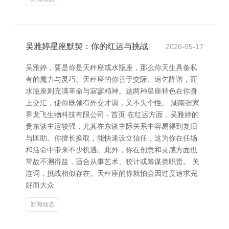
吴雅婷星座默契：你的红运与挑战
2026-05-17
吴雅婷，要是你是天秤座或水瓶座，那么你天生具备私
有的魔力与灵巧。天秤座的你善于交际、追乞降谐，而
水瓶座则充满革命与寂寥精神。这两种星座特色在你身
上交汇，使你既领有外交才调，又不失个性。 湖南张家
界龙飞生物科技有限公司 - 首页 在红运方面，吴雅婷的
贵东谈主运较强，尤其在东谈主际关系中容易得到复旧
与匡助。你擅长换取，能快速设立信任，这为你在任场
和活命中带来不少机遇。此外，你在创意和灵感方面也
常故不测得益，适合从事艺术、狡计或筹谋类职责。 关
连词，挑战相似存在。天秤座的你就怕会因过度追求完
好而大众
新闻动态